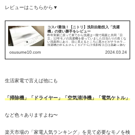
レビューはこちらから▼
コスパ最強！【ニトリ】洗剤自動投入「洗濯
機」の使い勝手をレビュー
昨年実家に戻って来てから洗濯は一階で両親と共同「日
立」12年モノの洗濯機を使っていました日当たりの良くな
い洗面所にあり、目に見えるところに黒カビがチラホラ、
洗濯槽の中もおそらくカビだらけ洗剤投入口は高齢＋雑な
「母」が長年使...
osusume10.com
2024.03.24
生活家電で言えば他にも
「掃除機」「ドライヤー」「空気清浄機」「電気ケトル」
など色々ありますよね〜
楽天市場の「家電人気ランキング」を見て必要なモノを検