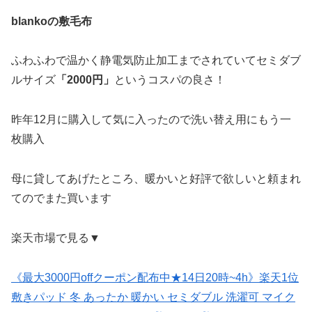
blankoの敷毛布
ふわふわで温かく静電気防止加工までされていてセミダブ
ルサイズ
「2000円」
というコスパの良さ！
昨年12月に購入して気に入ったので洗い替え用にもう一
枚購入
母に貸してあげたところ、暖かいと好評で欲しいと頼まれ
てのでまた買います
楽天市場で見る▼
《最大3000円offクーポン配布中★14日20時~4h》楽天1位
敷きパッド 冬 あったか 暖かい セミダブル 洗濯可 マイク