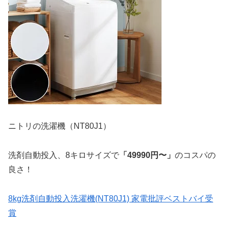
ニトリの洗濯機（NT80J1）
洗剤自動投入、8キロサイズで
「49990円〜」
のコスパの
良さ！
8kg洗剤自動投入洗濯機(NT80J1) 家電批評ベストバイ受
賞