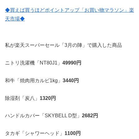
◆買えば買うほどポイントアップ「お買い物マラソン」楽
天市場◆
私が楽天スーパーセール「3月の陣」で購入した商品
ニトリ洗濯機「NT80J1」
49990円
和牛「焼肉用カルビ1kg」
3440円
除湿剤「炭八」
1320円
ハンドルカバー「SKYBELL D型」
2682円
タカギ「シャワーヘッド」
1100円