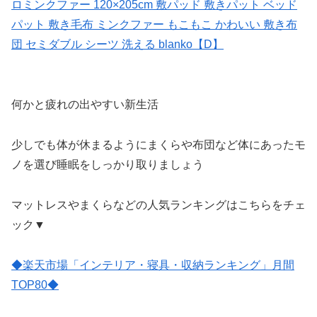
ロミンクファー 120×205cm 敷パッド 敷きパット ベッド
パット 敷き毛布 ミンクファー もこもこ かわいい 敷き布
団 セミダブル シーツ 洗える blanko【D】
何かと疲れの出やすい新生活
少しでも体が休まるようにまくらや布団など体にあったモ
ノを選び睡眠をしっかり取りましょう
マットレスやまくらなどの人気ランキングはこちらをチェ
ック▼
◆楽天市場「インテリア・寝具・収納ランキング」月間
TOP80◆