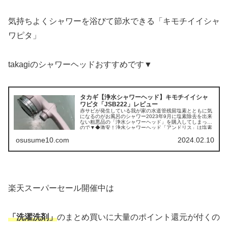
気持ちよくシャワーを浴びて節水できる「キモチイイシャ
ワピタ」
takagiのシャワーヘッドおすすめです▼
タカギ【浄水シャワーヘッド】キモチイイシャ
ワピタ「JSB222」レビュー
赤サビが発生している我が家の水道管残留塩素とともに気
になるのがお風呂のシャワー2023年9月に塩素除去を出来
ない粗悪品の「浄水シャワーヘッド」を購入してしまった
ので▼◆激安！浄水シャワーヘッド「アンドリス」は塩素
除...
osusume10.com
2024.02.10
楽天スーパーセール開催中は
「洗濯洗剤」
のまとめ買いに大量のポイント還元が付くの