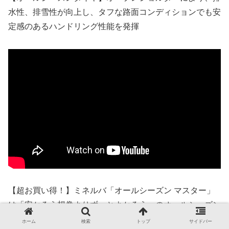
水性、排雪性が向上し、タフな路面コンディションでも安
定感のあるハンドリング性能を発揮
【超お買い得！】ミネルバ「オールシーズン マスター」
は「安かろう想像よりずっとよかろう」のオールシーズン
タイヤだ！|くるまのCHANNEL
ホーム
検索
トップ
サイドバー