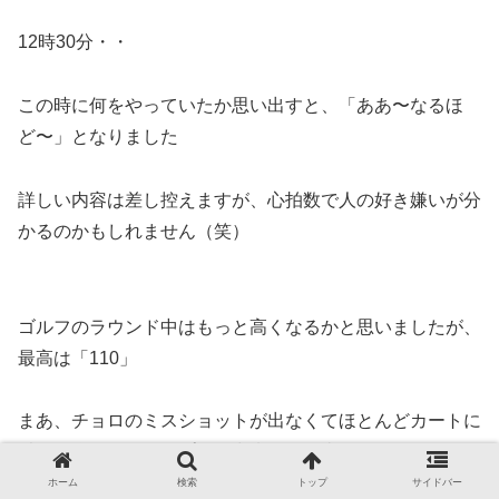
12時30分・・
この時に何をやっていたか思い出すと、「ああ〜なるほ
ど〜」となりました
詳しい内容は差し控えますが、心拍数で人の好き嫌いが分
かるのかもしれません（笑）
ゴルフのラウンド中はもっと高くなるかと思いましたが、
最高は「110」
まあ、チョロのミスショットが出なくてほとんどカートに
乗れて焦ることなくプレー出来ていた事もあると思います
が、1分おきの計測でリアルタイムではないのは正確性と
ホーム
検索
トップ
サイドバー