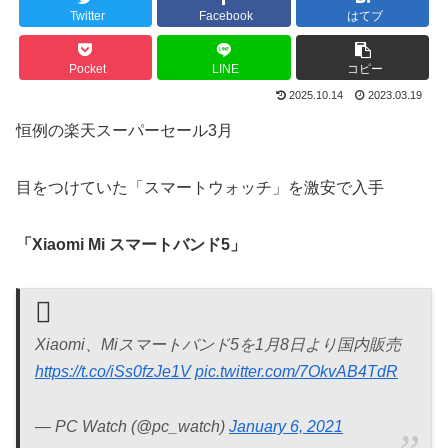
Twitter
Facebook
はてブ
Pocket
LINE
コピー
2025.10.14
2023.03.19
恒例の楽天スーパーセール3月
目をつけていた「スマートウォッチ」を激安で入手
「Xiaomi Mi スマートバンド5」
Xiaomi、Miスマートバンド5を1月8日より国内販売
https://t.co/iSs0fzJe1V
pic.twitter.com/7OkvAB4TdR
— PC Watch (@pc_watch)
January 6, 2021