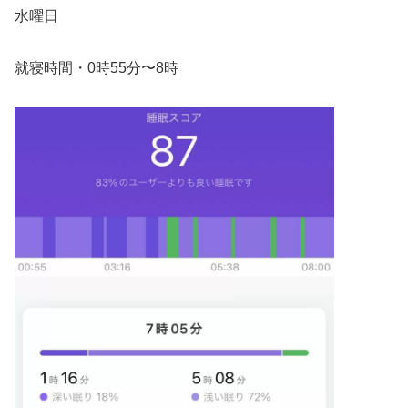
水曜日
就寝時間・0時55分〜8時