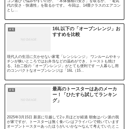
コン選びで悩みやすいのが、「本体価格の安さ」を取るか、「電気
代の安さ・快適性」を取るかです。 今回は、14畳クラスのエアコン
とし...
16L以下の「オーブンレンジ」お
家電
すすめを比較
現代人の生活に欠かせない家電「レンシレンジ」 ワンルームやキッ
チンが狭いところではお弁当などの温めができ、トーストも焼け
る、1台二役の「オーブンレンジ」がとても便利です 一人暮らし用
のコンパクトなオーブンレンジは「16L（15...
最高のトースターはあのメーカ
家電
ー！「ひたすら試してランキン
グ」
2025年3月15日 新居に引越して2ヶ月ほどが経過 朝食はパン派の我
が家ですが、トースターは無く食パンはフライパンで焼いています
オーブントースターあったほうがいいかな〜なんて考えていたとこ