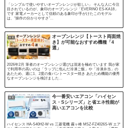
「シンプルで使いやすいオーブンレンジが欲しい」 そんな人に今注
目されているのが、象印のオーブンレンジ「EVERINO ES-KA18」
です 家電メーカーとして信頼のある象印が手がけたこのモデル
は、“操作の分かりやすさ”...
オーブンレンジ【トースト両面焼
家電
き】が可能なおすすめ機種「4
選」
2026年2月 筆者のオーブンレンジ選びは混迷を極めています 我が家
で利用率の高いのは「ラップに包んだ冷凍ご飯」や「冷凍弁当」の
あたため、週に1、2度の食パントースター焼き あたため機能の優秀
なオーブンレンジを検討ました...
今一番安いエアコン「ハイセン
家電
ス・Sシリーズ」と省エネ性能が
高いエアコンを比較
ハイセンス HA-S40H2-W vs 三菱電機 霧ヶ峰 MSZ-FZ4026S-W エア