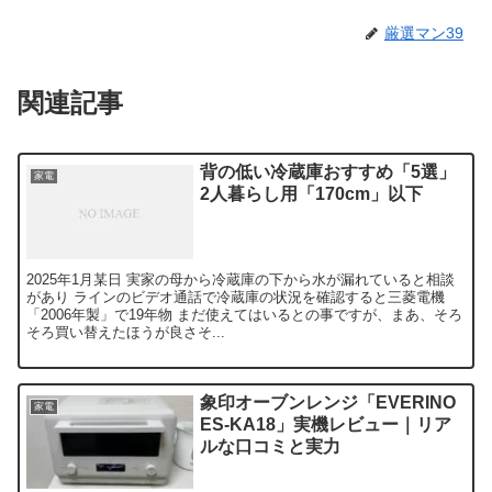
厳選マン39
関連記事
背の低い冷蔵庫おすすめ「5選」
家電
2人暮らし用「170cm」以下
2025年1月某日 実家の母から冷蔵庫の下から水が漏れていると相談
があり ラインのビデオ通話で冷蔵庫の状況を確認すると三菱電機
「2006年製」で19年物 まだ使えてはいるとの事ですが、まあ、そろ
そろ買い替えたほうが良さそ...
象印オーブンレンジ「EVERINO
家電
ES-KA18」実機レビュー｜リア
ルな口コミと実力