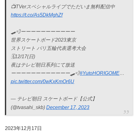
📺TVerスペシャルライブでただいま無料配信中
https://t.co/As5DkMghZf
🛹💨ーーーーーーーーーーー
世界スケートボード2023東京
ストリート パリ五輪代表選考大会
🗓12/17(日)
夜はテレビ朝日系列にて放送
ーーーーーーーーーーーー🛹💨
#YutoHORIGOME
…
pic.twitter.com/0wKxKmOr6U
— テレビ朝日 スケートボード【公式】
(@tvasahi_skb)
December 17, 2023
2023年12月17日