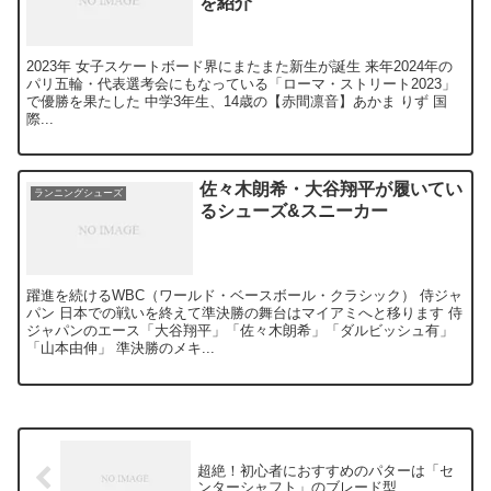
を紹介
2023年 女子スケートボード界にまたまた新生が誕生 来年2024年の
パリ五輪・代表選考会にもなっている「ローマ・ストリート2023」
で優勝を果たした 中学3年生、14歳の【赤間凛音】あかま りず 国
際...
佐々木朗希・大谷翔平が履いてい
ランニングシューズ
るシューズ&スニーカー
躍進を続けるWBC（ワールド・ベースボール・クラシック） 侍ジャ
パン 日本での戦いを終えて準決勝の舞台はマイアミへと移ります 侍
ジャパンのエース「大谷翔平」「佐々木朗希」「ダルビッシュ有」
「山本由伸」 準決勝のメキ...
超絶！初心者におすすめのパターは「セ
ンターシャフト」のブレード型