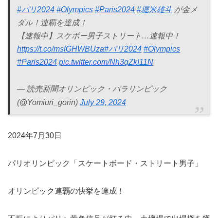
#パリ2024
#Olympics
#Paris2024
#堀米雄斗
が金メ
ダル！連覇を達成！
【速報中】スケボー男子ストリート…速報中！
https://t.co/mslGHWBUza
#パリ2024
#Olympics
#Paris2024
pic.twitter.com/Nh3qZkI11N
— 読売新聞オリンピック・パラリンピック
(@Yomiuri_gorin)
July 29, 2024
2024年7月30日
パリオリンピック「スケートボード・ストリート男子」
オリンピック連覇の快挙を達成！