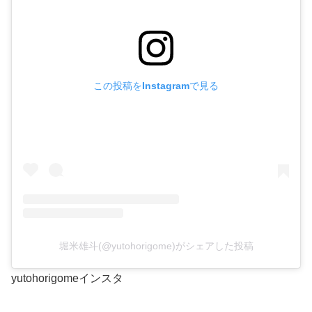
この投稿をInstagramで見る
堀米雄斗(@yutohorigome)がシェアした投稿
yutohorigomeインスタ