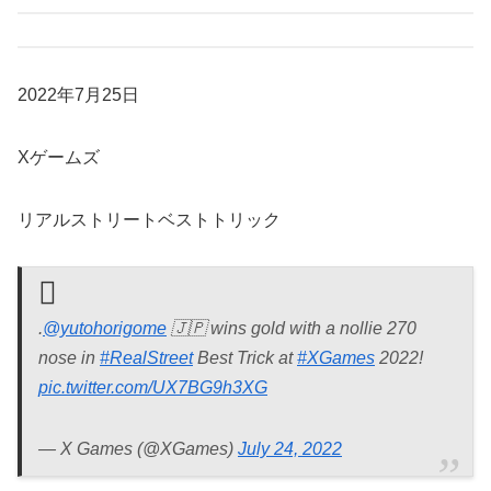
2022年7月25日
Xゲームズ
リアルストリートベストトリック
.
@yutohorigome
🇯🇵 wins gold with a nollie 270
nose in
#RealStreet
Best Trick at
#XGames
2022!
pic.twitter.com/UX7BG9h3XG
— X Games (@XGames)
July 24, 2022