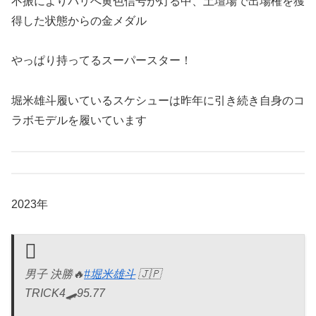
不振によりパリへ黄色信号が灯る中、土壇場で出場権を獲
得した状態からの金メダル
やっぱり持ってるスーパースター！
堀米雄斗履いているスケシューは昨年に引き続き自身のコ
ラボモデルを履いています
2023年
男子 決勝🔥
#堀米雄斗
🇯🇵
TRICK4🛹95.77