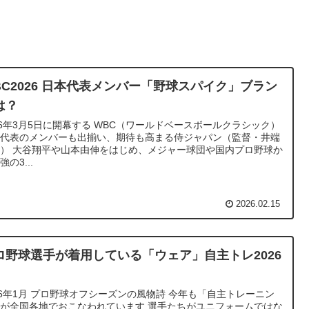
BC2026 日本代表メンバー「野球スパイク」ブラン
は？
26年3月5日に開幕する WBC（ワールドベースボールクラシック）
本代表のメンバーも出揃い、期待も高まる侍ジャパン（監督・井端
） 大谷翔平や山本由伸をはじめ、メジャー球団や国内プロ野球か
強の3...
2026.02.15
ロ野球選手が着用している「ウェア」自主トレ2026
26年1月 プロ野球オフシーズンの風物詩 今年も「自主トレーニン
が全国各地でおこなわれています 選手たちがユニフォームではな