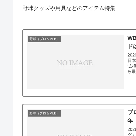
野球クッズや用具などのアイテム特集
W
野球（プロ＆MLB）
ド
20
日
弘和
ら最
プ
野球（プロ＆MLB）
年
20
グ」