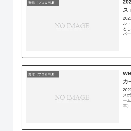
2
野球（プロ＆MLB）
ス
20
ル・
とし
バー
W
野球（プロ＆MLB）
カ
20
スボ
ーム
年） 