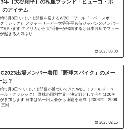
023年【大谷翔平】の私服ブランド「ヒューゴ・ボ
」のアイテム
23年3月8日 いよいよ開幕を迎えるWBC（ワールド・ベースボー
クラシック） メジャーリーガー大谷翔平も侍ジャパンのメンバー
て戦います アメリカから大谷翔平が帰国すると日本各所でフィー
が起きる人気ぶり ...
2023.03.08
BC2023出場メンバー着用「野球スパイク」のメー
ーは？
23年3月8日〜 いよいよ開幕が近づいてきたWBC（ワールド・ベー
ール・クラシック） 野球の国別世界一決定戦として今年は20チ
が参加します 日本は第一回大会から連覇を達成（2006年、2009
三回...
2023.02.15