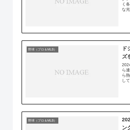
く
な光
ド
野球（プロ＆MLB）
ズ
20
ら連
ら
して
2
野球（プロ＆MLB）
ン