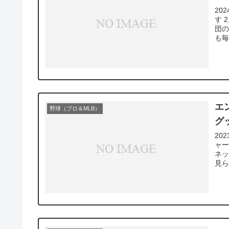
20
す 
団の
も毎
エ
野球（プロ＆MLB）
グ
20
ャー
ネ
見ら