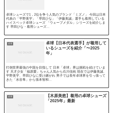
卓球シューズで1，2位を争う人気のブランド「ミズノ」 今回は日本
代表の「平野美宇」「早田ひな」「伊藤美誠」選手も着用している
ハイスペック卓球シューズ 「ウェーブメダル」シリーズを紹介しま
す 早田ひな・着用シューズ...
卓球【日本代表選手】が着用して
卓球
いるシューズを紹介「〜2025
年」
打倒世界最強の中国を目指して 日本「卓球」界は挑戦を続けていま
す 天才少女「福原愛」ちゃん人気から石川佳純 現在では伊藤美誠、
平野美宇、早田ひなに受け継がれ 男子では長年卓球界を引っ張って
きた「水谷隼」から張本智和...
【木原美悠】着用の卓球シューズ
卓球
「2025年」最新