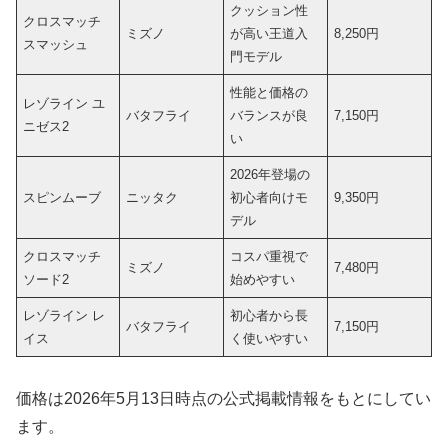
クッション性
クロスマッチ
ミズノ
が高い王道入
8,250円
スマッシュ
門モデル
性能と価格の
レゾライン ユ
バタフライ
バランスが良
7,150円
ニゼス2
い
2026年登場の
スピンムーブ
ニッタク
初心者向けモ
9,350円
デル
クロスマッチ
コスパ重視で
ミズノ
7,480円
ソード2
始めやすい
レゾライン レ
初心者から長
バタフライ
7,150円
イス
く使いやすい
価格は2026年5月13日時点の公式掲載情報をもとにしてい
ます。