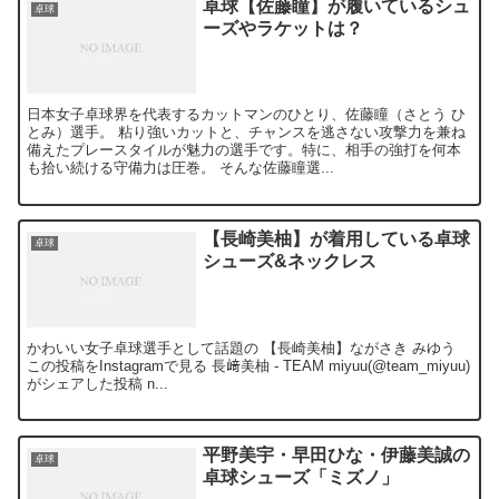
卓球【佐藤瞳】が履いているシュ
卓球
ーズやラケットは？
日本女子卓球界を代表するカットマンのひとり、佐藤瞳（さとう ひ
とみ）選手。 粘り強いカットと、チャンスを逃さない攻撃力を兼ね
備えたプレースタイルが魅力の選手です。特に、相手の強打を何本
も拾い続ける守備力は圧巻。 そんな佐藤瞳選...
【長崎美柚】が着用している卓球
卓球
シューズ&ネックレス
かわいい女子卓球選手として話題の 【長崎美柚】ながさき みゆう
この投稿をInstagramで見る 長﨑美柚 - TEAM miyuu(@team_miyuu)
がシェアした投稿 n...
平野美宇・早田ひな・伊藤美誠の
卓球
卓球シューズ「ミズノ」