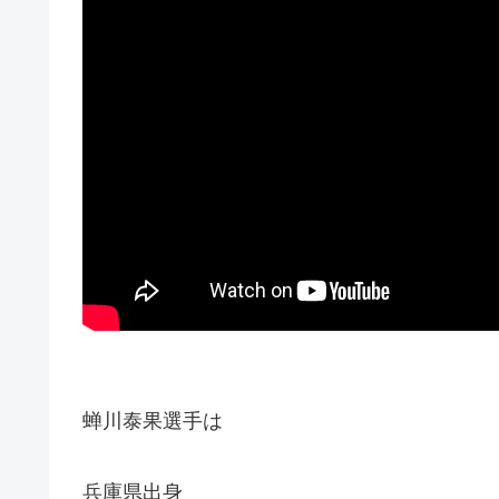
蝉川泰果選手は
兵庫県出身