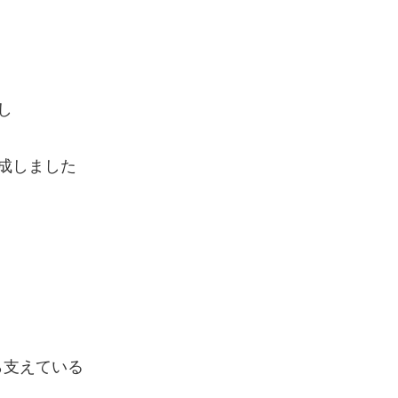
し
成しました
ら支えている