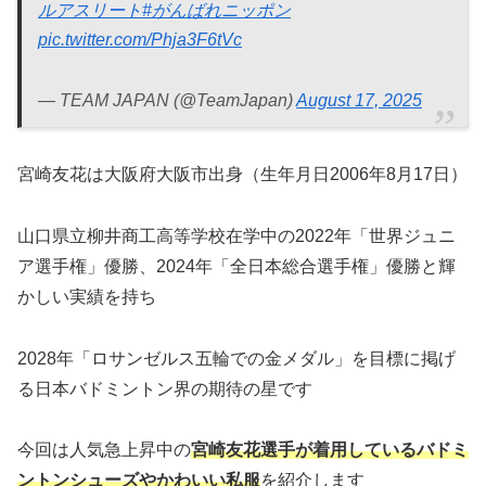
ルアスリート
#がんばれニッポン
pic.twitter.com/Phja3F6tVc
— TEAM JAPAN (@TeamJapan)
August 17, 2025
宮崎友花は大阪府大阪市出身（生年月日2006年8月17日）
山口県立柳井商工高等学校在学中の2022年「世界ジュニ
ア選手権」優勝、2024年「全日本総合選手権」優勝と輝
かしい実績を持ち
2028年「ロサンゼルス五輪での金メダル」を目標に掲げ
る日本バドミントン界の期待の星です
今回は人気急上昇中の
宮崎友花選手が着用しているバドミ
ントンシューズやかわいい私服
を紹介します